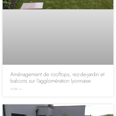
Aménagement de rooftops, rez-de-jardin et
balcons sur l’agglomération lyonnaise
VOIR >>