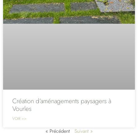
Création d’aménagements paysagers à
Vourles
VOIR >>
« Précédent
Suivant »