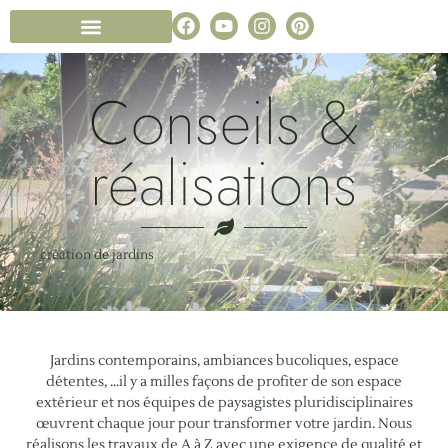
Conception de jardin
Notre entreprise paysagiste
Foire aux Questions
Conseils &
réalisations
création de jardins
Jardins contemporains, ambiances bucoliques, espace
détentes, …il y a milles façons de profiter de son espace
extérieur et nos équipes de paysagistes pluridisciplinaires
œuvrent chaque jour pour transformer votre jardin. Nous
réalisons les travaux de A à Z avec une exigence de qualité et