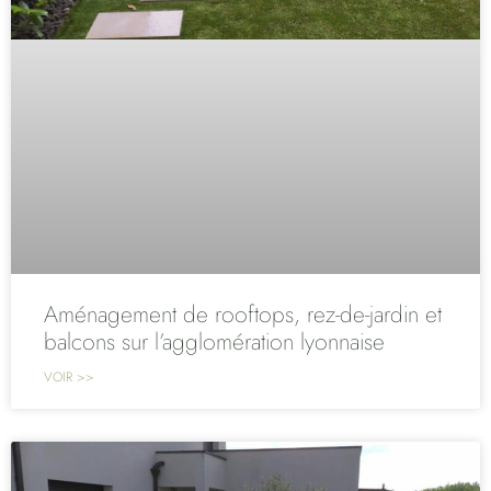
Aménagement de rooftops, rez-de-jardin et
balcons sur l’agglomération lyonnaise
VOIR >>