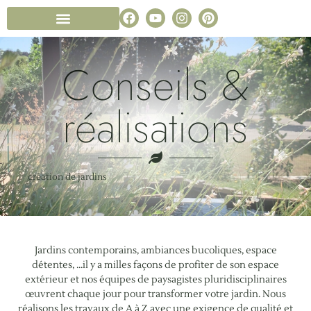
Conception de jardin
Notre entreprise paysagiste
Foire aux Questions
Conseils &
réalisations
création de jardins
Jardins contemporains, ambiances bucoliques, espace
détentes, …il y a milles façons de profiter de son espace
extérieur et nos équipes de paysagistes pluridisciplinaires
œuvrent chaque jour pour transformer votre jardin. Nous
réalisons les travaux de A à Z avec une exigence de qualité et