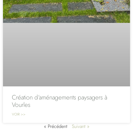
Création d’aménagements paysagers à
Vourles
VOIR >>
« Précédent
Suivant »