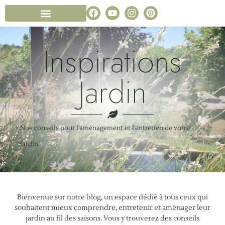
Conception de jardin
Notre entreprise paysagiste
Foire aux Questions
Inspirations
Jardin
Nos conseils pour l'aménagement et l'entretien de votre
jardin
Bienvenue sur notre blog, un espace dédié à tous ceux qui
souhaitent mieux comprendre, entretenir et aménager leur
jardin au fil des saisons. Vous y trouverez des conseils