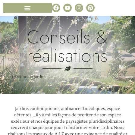
Conception de jardin
Notre entreprise paysagiste
Foire aux Questions
Conseils &
réalisations
création de jardins
Jardins contemporains, ambiances bucoliques, espace
détentes, …il y a milles façons de profiter de son espace
extérieur et nos équipes de paysagistes pluridisciplinaires
œuvrent chaque jour pour transformer votre jardin. Nous
réalisons les travaux de A à Z avec une exigence de qualité et