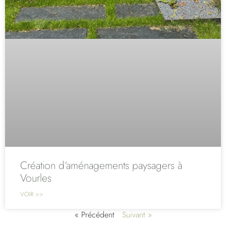
Création d’aménagements paysagers à
Vourles
VOIR >>
« Précédent
Suivant »