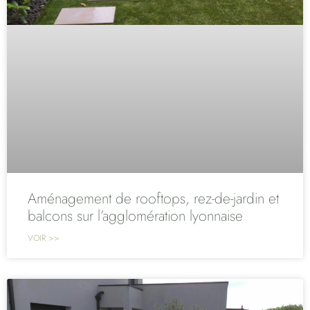
Aménagement de rooftops, rez-de-jardin et
balcons sur l’agglomération lyonnaise
VOIR >>