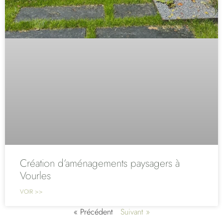
Création d’aménagements paysagers à
Vourles
VOIR >>
« Précédent
Suivant »