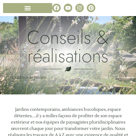
Conception de jardin
Notre entreprise paysagiste
Foire aux Questions
Conseils &
réalisations
création de jardins
Jardins contemporains, ambiances bucoliques, espace
détentes, …il y a milles façons de profiter de son espace
extérieur et nos équipes de paysagistes pluridisciplinaires
œuvrent chaque jour pour transformer votre jardin. Nous
réalisons les travaux de A à Z avec une exigence de qualité et