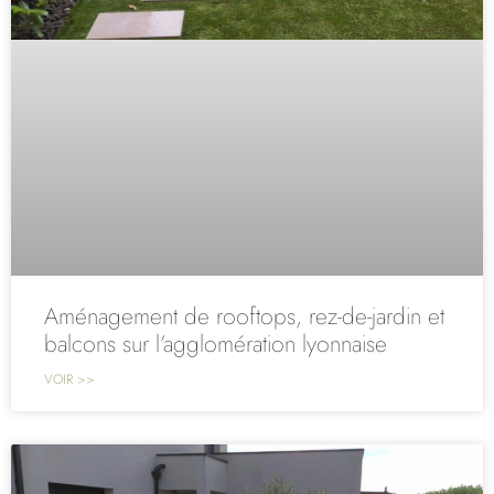
Aménagement de rooftops, rez-de-jardin et
balcons sur l’agglomération lyonnaise
VOIR >>