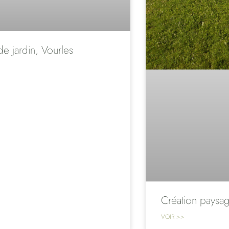
de jardin, Vourles
Création paysag
VOIR >>