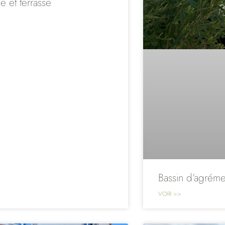
ne et terrasse
Bassin d’agréme
VOIR >>