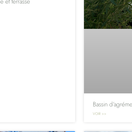
ne et terrasse
Bassin d’agréme
VOIR >>