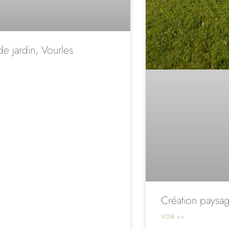
de jardin, Vourles
Création paysag
VOIR >>