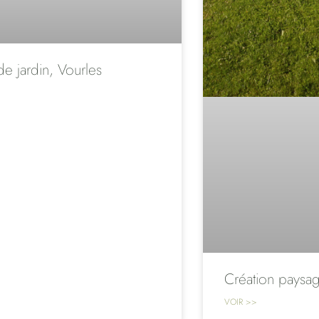
de jardin, Vourles
Création paysag
VOIR >>