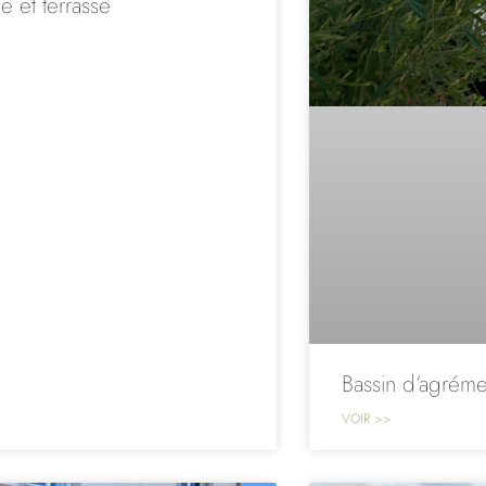
ne et terrasse
Bassin d’agréme
VOIR >>